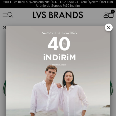
500 TL ve üzeri alışverişlerinizde ÜCRETSİZ KARGO - Yeni Üyelere Özel Tüm
Ürünlerde Sepette %10 İndirim
0
×
Kadın Brazilian Çizgili Yeşil Bikini Altı