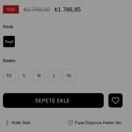
₺2.749,00
₺1.786,85
%
35
İndirim
Renk
Yeşil
Beden
XS
S
M
L
XL
Kritik Stok
Fiyat Düşünce Haber Ver