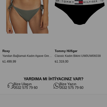
Roxy
Tommy Hilfiger
Yandan Bağlamalı Kadın Agave Green Bikini Altı ERJX404813
Classic Kadın Bikini UW0UW06038
₺1.499,99
₺1.319,00
YARDIMA MI İHTİYACINIZ VAR?
Bize Ulaşın
Bize Yazın
0532 575 79 60
0532 575 79 60