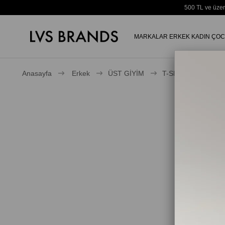
500 TL ve üzer
MARKALAR
ERKEK
KADIN
ÇOC
Anasayfa
Erkek
ÜST GİYİM
T-Shirt
Erkek 