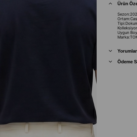
Ürün Özel
Sezon:2025
Ortam:Cas
Tipi:Dokum
Kolleksiyo
Uygun Boy:
Marka:TOM
Yorumlar
Ödeme Se