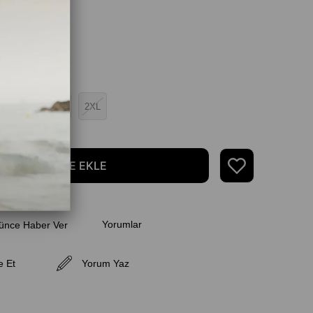
L
XL
2XL
Yorumlar
ünce Haber Ver
e Et
Yorum Yaz