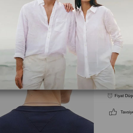
Lacivert
Beden
S
M
Fiyat Düş
Tavsiy