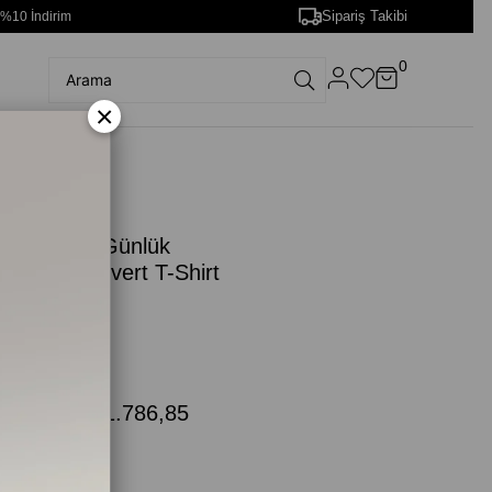
Sipariş Takibi
 %10 İndirim
0
×
3 DW5
er
ka Logolu Günlük
Uygun Lacivert T-Shirt
2363 DW5
0MW42363)
Lacivert
.749,00
₺1.786,85