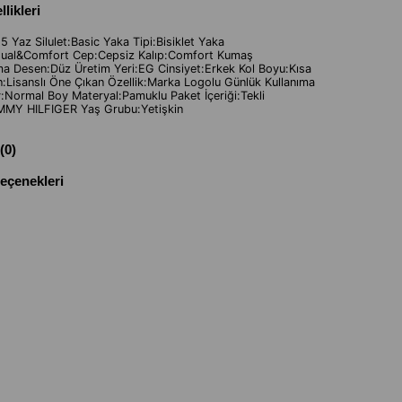
likleri
 Yaz Silulet:Basic Yaka Tipi:Bisiklet Yaka
ual&Comfort Cep:Cepsiz Kalıp:Comfort Kumaş
a Desen:Düz Üretim Yeri:EG Cinsiyet:Erkek Kol Boyu:Kısa
n:Lisanslı Öne Çıkan Özellik:Marka Logolu Günlük Kullanıma
Normal Boy Materyal:Pamuklu Paket İçeriği:Tekli
MY HILFIGER Yaş Grubu:Yetişkin
(0)
çenekleri