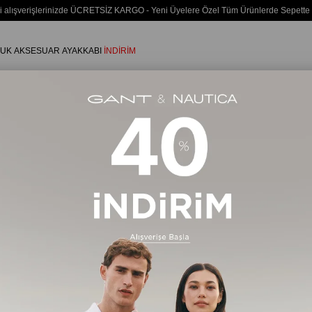
i alışverişlerinizde ÜCRETSİZ KARGO - Yeni Üyelere Özel Tüm Ürünlerde Sepette
UK
AKSESUAR
AYAKKABI
İNDİRİM
Marka Logolu Günlük Kullanıma Uygun Lacivert T-Shirt MW0MW4236
Tommy Hilfig
Erkek Mar
Kullanıma 
MW0MW4
Stok Kodu
(MW
MW0MW42363-
₺2
%
35
İndirim
Renk