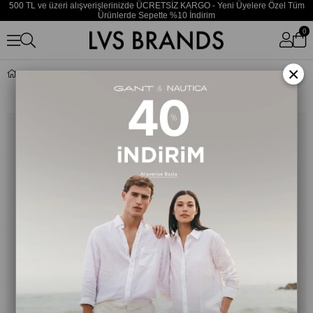
500 TL ve üzeri alışverişlerinizde ÜCRETSİZ KARGO - Yeni Üyelere Özel Tüm
Ürünlerde Sepette %10 İndirim
0
×
Erkek Keten Çiçek Desenli Kısa Kollu Rahat Kesim Gömlek