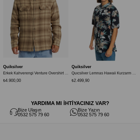
Quiksilver
Quiksilver
Erkek Kahverengi Venture Overshirt Sherpa Gömlek Aqywt03364-cqp1
Quıcsilver Lemnas Hawaii Kurzarm hemd Erkek Gömlek koyu mavi EQYWT04559
₺4.900,00
₺2.499,90
YARDIMA MI İHTİYACINIZ VAR?
Bize Ulaşın
Bize Yazın
0532 575 79 60
0532 575 79 60