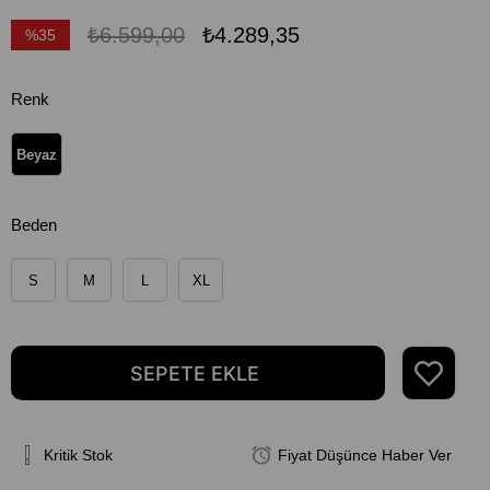
₺6.599,00
₺4.289,35
%
35
İndirim
Renk
Beyaz
Beden
S
M
L
XL
Kritik Stok
Fiyat Düşünce Haber Ver