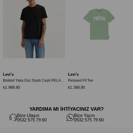
Levi's
Levi's
Bisiklet Yaka Düz Siyah Cepli RELAXED The Pocket Tişört 001TT0001
Relaxed Fit Tee
₺1.999,90
₺1.399,90
YARDIMA MI İHTİYACINIZ VAR?
Bize Ulaşın
Bize Yazın
0532 575 79 60
0532 575 79 60