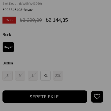
Stok Kodu
(MW0MW43066)
5003346408-Beyaz
₺3.299,00
₺2.144,35
%
35
İndirim
Renk
Beyaz
Beden
S
M
L
XL
2XL