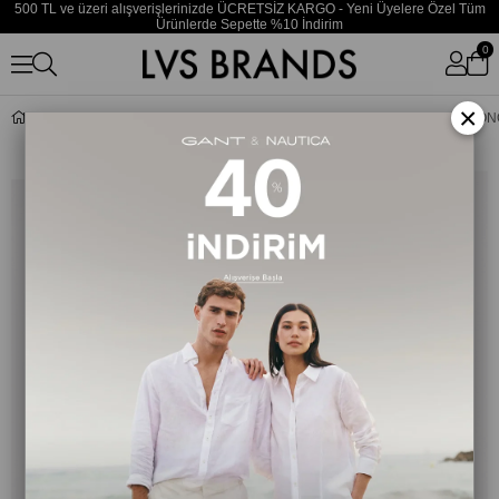
500 TL ve üzeri alışverişlerinizde ÜCRETSİZ KARGO - Yeni Üyelere Özel Tüm
Ürünlerde Sepette %10 İndirim
0
×
Beyaz Erkek Nakışlı T-Shirt MW0MW43066YBL_SCRIPT M