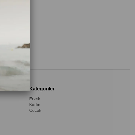
i Unuttum
Kategoriler
Erkek
Kadın
Çocuk