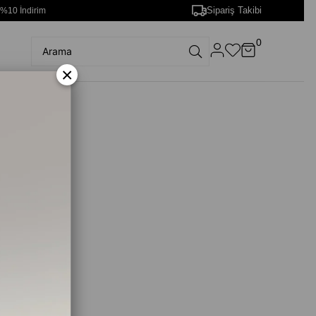
Sipariş Takibi
 %10 İndirim
0
×