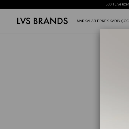
500 TL ve üzer
MARKALAR
ERKEK
KADIN
ÇOC
E-post
Şifre