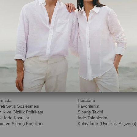
Giriş Yap
Şifrem
 Ulaşın
0532 575 79 60
Bize Yazın
0532 575 79 60
msal
Müşteri İlişkileri
ımızda
Hesabım
eli Satış Sözleşmesi
Favorilerim
ik ve Gizlilik Politikası
Sipariş Takibi
ve İade Koşulları
İade Taleplerim
at ve Sipariş Koşulları
Kolay İade (Üyeliksiz Alışveriş)