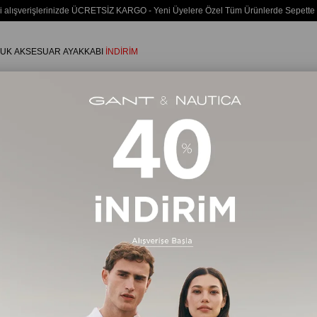
i alışverişlerinizde ÜCRETSİZ KARGO - Yeni Üyelere Özel Tüm Ürünlerde Sepette
UK
AKSESUAR
AYAKKABI
İNDİRİM
Giriş Yap
Üye Ol
a